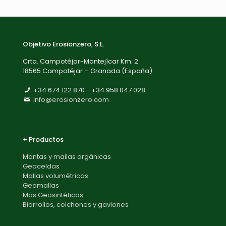
Objetivo Erosionzero, S.L.
Crta. Campotéjar-Montejícar Km. 2
18565 Campotéjar – Granada (España)
+34 674 122 870 - ‎+34 958 047 028
info@erosionzero.com
+ Productos
Mantas y mallas orgánicas
Geoceldas
Mallas volumétricas
Geomallas
Más Geosintéticos
Biorrollos, colchones y gaviones