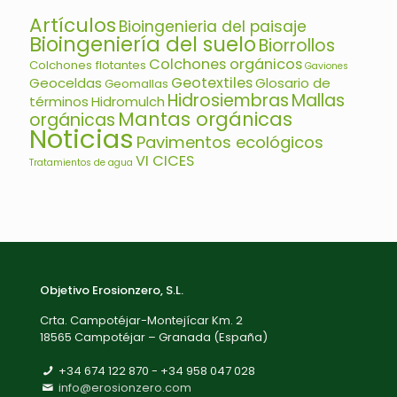
Artículos
Bioingenieria del paisaje
Bioingeniería del suelo
Biorrollos
Colchones orgánicos
Colchones flotantes
Gaviones
Geotextiles
Geoceldas
Glosario de
Geomallas
Hidrosiembras
Mallas
términos
Hidromulch
Mantas orgánicas
orgánicas
Noticias
Pavimentos ecológicos
VI CICES
Tratamientos de agua
Objetivo Erosionzero, S.L.
Crta. Campotéjar-Montejícar Km. 2
18565 Campotéjar – Granada (España)
+34 674 122 870 - ‎+34 958 047 028
info@erosionzero.com