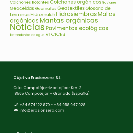
Colchones orgánicos
Colchones flotantes
Gaviones
Geotextiles
Geoceldas
Glosario de
Geomallas
Hidrosiembras
Mallas
términos
Hidromulch
Mantas orgánicas
orgánicas
Noticias
Pavimentos ecológicos
VI CICES
Tratamientos de agua
Objetivo Erosionzero, S.L.
Crta. Campotéjar-Montejícar Km. 2
18565 Campotéjar – Granada (España)
+34 674 122 870 - ‎+34 958 047 028
info@erosionzero.com