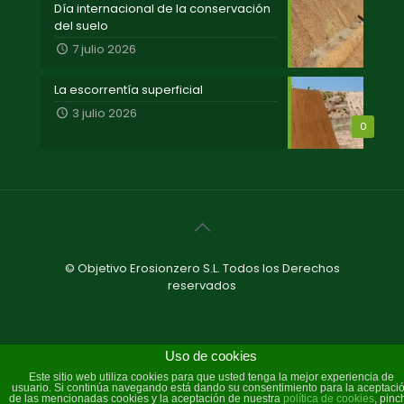
Día internacional de la conservación
del suelo
7 julio 2026
La escorrentía superficial
3 julio 2026
0
© Objetivo Erosionzero S.L. Todos los Derechos
reservados
Uso de cookies
Este sitio web utiliza cookies para que usted tenga la mejor experiencia de
usuario. Si continúa navegando está dando su consentimiento para la aceptaci
de las mencionadas cookies y la aceptación de nuestra
política de cookies
, pinc