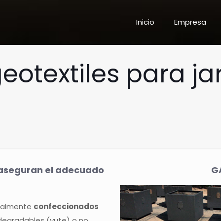
Inicio
Empresa
eotextiles para ja
 aseguran el adecuado
G
eralmente
confeccionados
 degradables (yute) o no