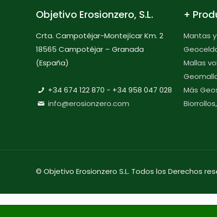
Objetivo Erosionzero, S.L.
+ Prod
Crta. Campotéjar-Montejícar Km. 2
Mantas y
18565 Campotéjar – Granada
Geoceld
(España)
Mallas v
Geomall
+34 674 122 870 - ‎+34 958 047 028
Más Geos
info@erosionzero.com
Biorrollo
© Objetivo Erosionzero S.L. Todos los Derechos re