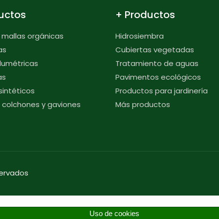
uctos
+ Productos
 mallas orgánicas
Hidrosiembra
as
Cubiertas vegetadas
olumétricas
Tratamiento de aguas
as
Pavimentos ecológicos
intéticos
Productos para jardinería
s, colchones y gaviones
Más productos
servados
Uso de cookies